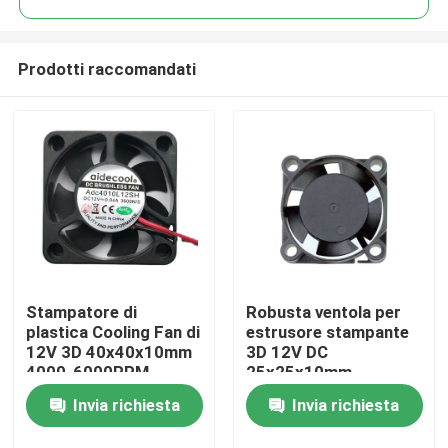
Prodotti raccomandati
Stampatore di
Robusta ventola per
Casa
plastica Cooling Fan di
estrusore stampante
12V 3D 40x40x10mm
3D 12V DC
4000-6000RPM
25x25x10mm
Prodotti
elettrico
multiuso
Invia richiesta
Invia richiesta
Chi siamo