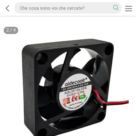
2
/
4