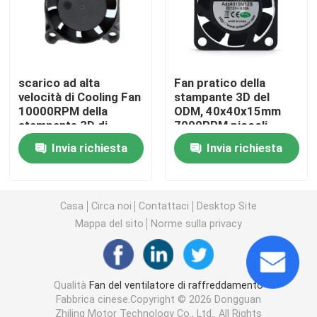
Motore senza spazzola di CC
Fan di flusso trasversale di CC
scarico ad alta
Fan pratico della
velocità di Cooling Fan
stampante 3D del
10000RPM della
ODM, 40x40x15mm
stampante 3D di
7000RPM piccoli
Ventola di raffreddamento a risparmio energetico
25x25x7MM
ventilatori elettrici da
Invia richiesta
Invia richiesta
12 volt
Ventola di raffreddamento impermeabile
Casa
Circa noi
Contattaci
Desktop Site
Ventola di raffreddamento dell'armadio del computer
Mappa del sito
Norme sulla privacy
Ventola di raffreddamento del server
Qualità
Fan del ventilatore di raffreddamento
Fabbrica cinese.Copyright © 2026 Dongguan
3D stampante Cooling Fan
Zhiling Motor Technology Co., Ltd.. All Rights