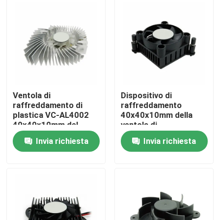
Fatory Tour
Controllo di qualità
Contattaci
Ventola di
Dispositivo di
raffreddamento di
raffreddamento
plastica VC-AL4002
40x40x10mm della
Richiedere un preventivo
40x40x10mm del
ventola di
server della carta
raffreddamento del
Invia richiesta
Invia richiesta
grafica
server della carta
Fan del ventilatore di raffreddamento
3000RPM di VGA
robusti
Ventola di raffreddamento assiale di CC
Ventola di raffreddamento del sostegno