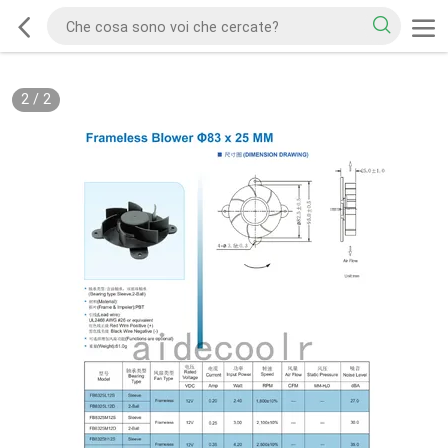
2
/
2