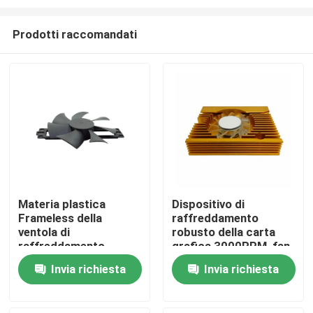
Prodotti raccomandati
Materia plastica
Dispositivo di
Frameless della
raffreddamento
Casa
ventola di
robusto della carta
raffreddamento
grafica 3000RPM, fan
120x120x25mm del
pratico del
Prodotti
Invia richiesta
Invia richiesta
server 12V
dissipatore di calore
di VC-AL4002 VGA
Chi siamo