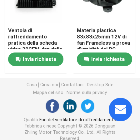
Motore senza spazzola di CC
Ventola di
Materia plastica
Fan di flusso trasversale di CC
raffreddamento
83x83x25mm 12V di
pratica della scheda
fan Frameless a prova
video 30CFM, fan della
d'umidità del PC
sostituzione della
Ventola di raffreddamento a risparmio energetico
Invia richiesta
Invia richiesta
carta grafica 0.84W
Ventola di raffreddamento impermeabile
Casa
Circa noi
Contattaci
Desktop Site
Mappa del sito
Norme sulla privacy
Ventola di raffreddamento dell'armadio del computer
Ventola di raffreddamento del server
Qualità
Fan del ventilatore di raffreddamento
Fabbrica cinese.Copyright © 2026 Dongguan
Zhiling Motor Technology Co., Ltd.. All Rights
3D stampante Cooling Fan
Reserved.