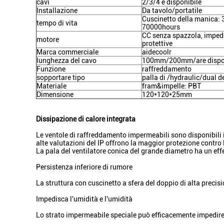
cavi
2/3/4 è disponibile
Installazione
Da tavolo/portatile
Cuscinetto della manica: 
tempo di vita
70000hours
CC senza spazzola, impede
motore
protettive
Marca commerciale
aidecoolr
lunghezza del cavo
100mm/200mm/are dispon
Funzione
raffreddamento
sopportare tipo
palla di /hydraulic/dual de
Materiale
fram&impelle: PBT
Dimensione
120*120*25mm
Dissipazione di calore integrata
Le ventole di raffreddamento impermeabili sono disponibili in 
alte valutazioni del IP offrono la maggior protezione contro 
La pala del ventilatore conica del grande diametro ha un effet
Persistenza inferiore di rumore
La struttura con cuscinetto a sfera del doppio di alta precisio
Impedisca l'umidità e l'umidità
Lo strato impermeabile speciale può efficacemente impedire l