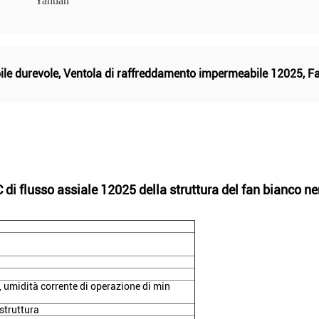
Yantian
le durevole
,
Ventola di raffreddamento impermeabile 12025
,
Fa
i flusso assiale 12025 della struttura del fan bianco ner
umidità corrente di operazione di min
struttura