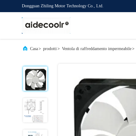
Dongguan Zhiling Motor Technology Co., Ltd.
Casa
>
prodotti
>
Ventola di raffreddamento impermeabile
>