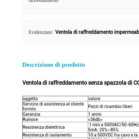
raffreddamento
Ventola di raffreddamento impermeabi
Evidenziare:
Descrizione di prodotto
Ventola di raffreddamento senza spazzola di CC d
oggetto
valore
Servizio di assistenza al cliente
Pezzi di ricambio liberi
fornito
Garanzia
1 anno
Rumore
<36db>
1 min a 500VAC/50-60Hz, 
Resistenza dielettrica
5mA: 20%~85%
Resistenza di isolamento
10 a 500VDC fra cavo e la 