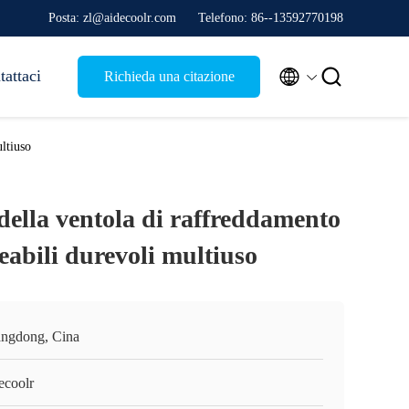
Posta: zl@aidecoolr.com
Telefono: 86--13592770198


tattaci
Richieda una citazione
ltiuso
della ventola di raffreddamento
abili durevoli multiuso
ngdong, Cina
ecoolr