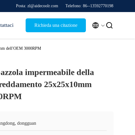
Posta: zl@aidecoolr.com
Telefono: 86--13592770198


tattaci
Richieda una citazione
x10mm dell'OEM 3000RPM
pazzola impermeabile della
ffreddamento 25x25x10mm
00RPM
ngdong, dongguan