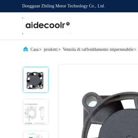
Dongguan Zhiling Motor Technology Co., Ltd.
Casa
>
prodotti
>
Ventola di raffreddamento impermeabile
>