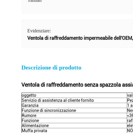
Yantian
Evidenziare:
Ventola di raffreddamento impermeabile dell'OEM
Descrizione di prodotto
Ventola di raffreddamento senza spazzola assi
oggetto
val
Servizio di assistenza al cliente fornito
Pez
Garanzia
1 
Funzione di sincronizzazione
Ne
Rumore
<3
Funzione
ra
Alimentazione
ele
Muffa privata
NO