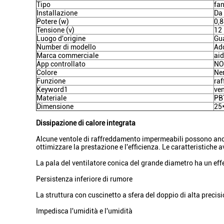
Tipo
fan
Installazione
Da 
Potere (w)
0,
Tensione (v)
12
Luogo d'origine
Gu
Number di modello
Ad
Marca commerciale
aid
App controllato
NO
Colore
Ne
Funzione
ra
Keyword1
ven
Materiale
PB
Dimensione
25
Dissipazione di calore integrata
Alcune ventole di raffreddamento impermeabili possono anche 
ottimizzare la prestazione e l'efficienza. Le caratteristich
La pala del ventilatore conica del grande diametro ha un effet
Persistenza inferiore di rumore
La struttura con cuscinetto a sfera del doppio di alta precisio
Impedisca l'umidità e l'umidità