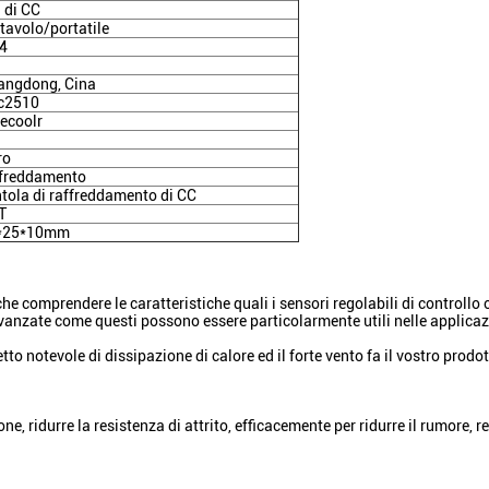
 di CC
tavolo/portatile
84
angdong, Cina
c2510
ecoolr
ro
ffreddamento
tola di raffreddamento di CC
T
*25*10mm
comprendere le caratteristiche quali i sensori regolabili di controllo o
e avanzate come questi possono essere particolarmente utili nelle applic
to notevole di dissipazione di calore ed il forte vento fa il vostro prodo
ne, ridurre la resistenza di attrito, efficacemente per ridurre il rumore, 