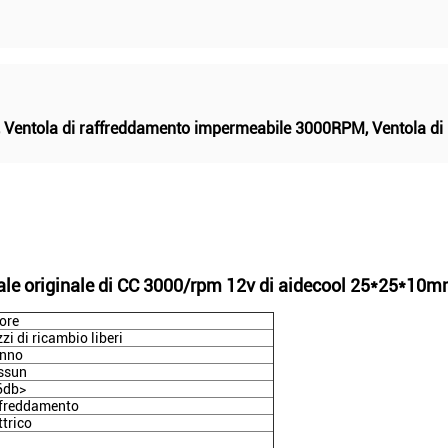
,
Ventola di raffreddamento impermeabile 3000RPM
,
Ventola di
ale originale di CC 3000/rpm 12v di aidecool 25*25*10
ore
zi di ricambio liberi
anno
ssun
6db>
ffreddamento
ttrico