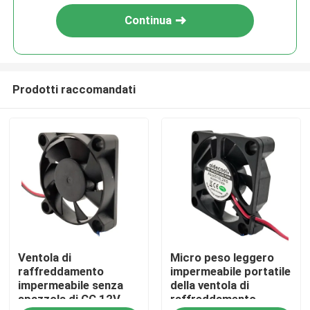
Continua
Prodotti raccomandati
Casa
Ventola di
Micro peso leggero
Prodotti
raffreddamento
impermeabile portatile
impermeabile senza
della ventola di
spazzola di CC 12V,
raffreddamento
Chi siamo