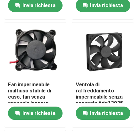
CC pratica del fan 12V
45x45x10MM
Invia richiesta
Invia richiesta
del CPU di
45x45x10mm
Fatory Tour
Controllo di qualità
Contattaci
Richiedere un preventivo
Fan impermeabile
Ventola di
multiuso stabile di
raffreddamento
Fan del ventilatore di raffreddamento
caso, fan senza
impermeabile senza
spazzola leggero
spazzola Adc12025
12VDC
12V 24V per il CPU del
Invia richiesta
Invia richiesta
Ventola di raffreddamento assiale di CC
computer
Ventola di raffreddamento del sostegno