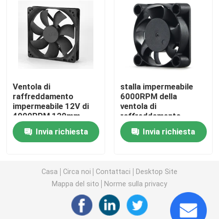
Motore senza spazzola di CC
Fan di flusso trasversale di CC
Ventola di
stalla impermeabile
Ventola di raffreddamento a risparmio energetico
raffreddamento
6000RPM della
impermeabile 12V di
ventola di
4000RPM 120mm
raffreddamento
Ventola di raffreddamento impermeabile
pratica per il
40x40x10MM di CC di
Invia richiesta
Invia richiesta
computer
5V 12V 24V
Ventola di raffreddamento dell'armadio del computer
Casa
Circa noi
Contattaci
Desktop Site
Ventola di raffreddamento del server
Mappa del sito
Norme sulla privacy
3D stampante Cooling Fan