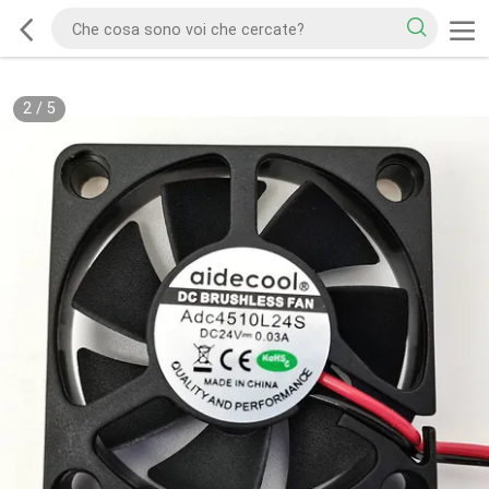
2
/
5